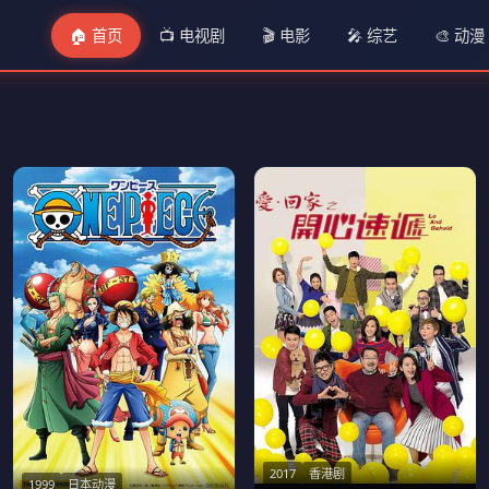
🏠 首页
📺 电视剧
🎬 电影
🎤 综艺
🎨 动漫
2017
香港剧
1999
日本动漫