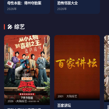
母性本能：得州夺胎案
恐怖邻居大全
2026年
2026年
🎤 综艺
2001
大陆综艺
2026
大陆综艺
百家讲坛