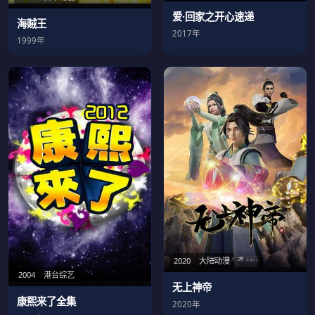
爱·回家之开心速递
海贼王
2017年
1999年
2020
大陆动漫
2004
港台综艺
无上神帝
康熙来了全集
2020年