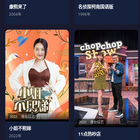
名侦探柯南国语版
康熙来了
1996年
2004年
2022
港台综艺
2020
港台综艺
小姐不熙娣
11点热吵店
2022年