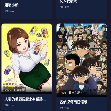
女人我最大
蜡笔小新
2011年
1992年
2025
日本动漫
1996
日本动漫
人妻的嘴唇尝起来有罐装沙瓦的味道
名侦探柯南日语版
2025年
1996年