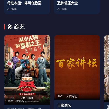
母性本能：得州夺胎案
恐怖邻居大全
2026年
2026年
🎤 综艺
2001
大陆综艺
2026
大陆综艺
百家讲坛