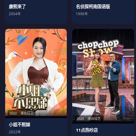
名侦探柯南国语版
康熙来了
1996年
2004年
2022
港台综艺
2020
港台综艺
小姐不熙娣
11点热吵店
2022年