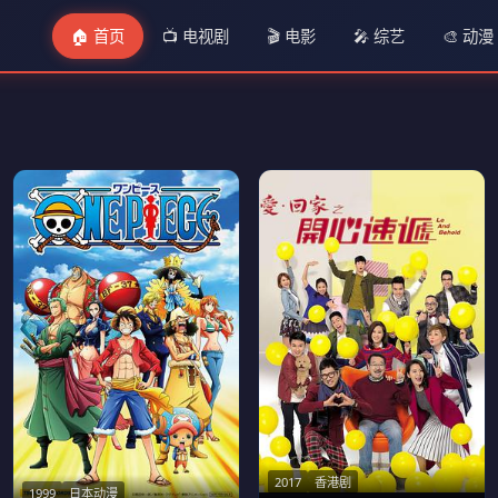
🏠 首页
📺 电视剧
🎬 电影
🎤 综艺
🎨 动漫
2017
香港剧
1999
日本动漫