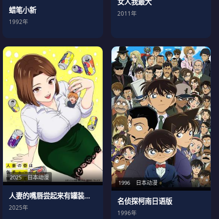
女人我最大
蜡笔小新
2011年
1992年
2025
日本动漫
1996
日本动漫
人妻的嘴唇尝起来有罐装沙瓦的味道
名侦探柯南日语版
2025年
1996年