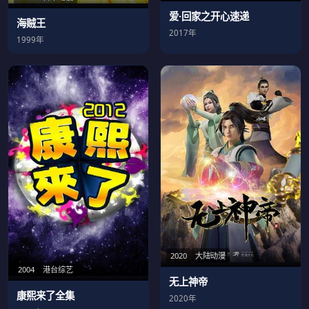
爱·回家之开心速递
海贼王
2017年
1999年
2020
大陆动漫
2004
港台综艺
无上神帝
康熙来了全集
2020年